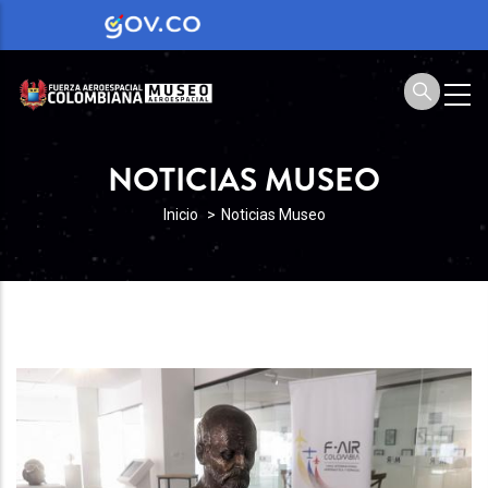
NOTICIAS MUSEO
SOBRESCRIBIR
Inicio
Noticias Museo
ENLACES
DE
AYUDA
A
LA
NAVEGACIÓN