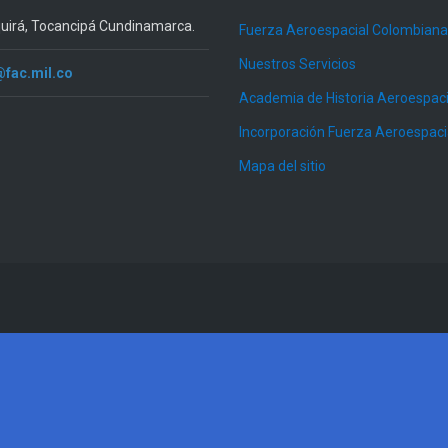
quirá, Tocancipá Cundinamarca.
Fuerza Aeroespacial Colombiana
Nuestros Servicios
@fac.mil.co
Academia de Historia Aeroespaci
Incorporación Fuerza Aeroespac
Mapa del sitio