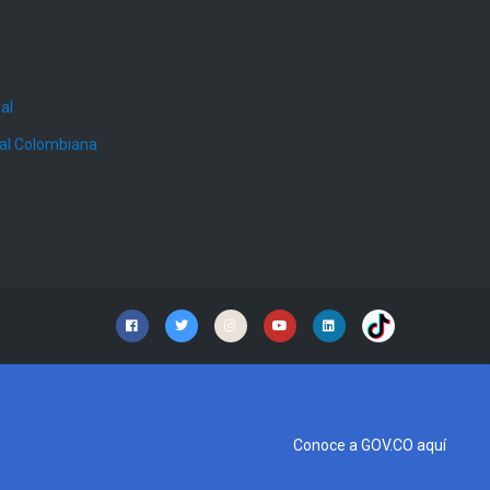
al
ial Colombiana
Conoce a GOV.CO aquí