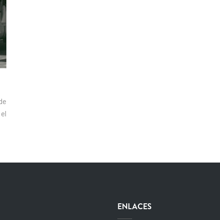
de
el
ENLACES