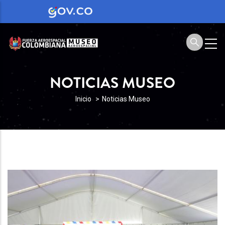
NOTICIAS MUSEO
SOBRESCRIBIR
Inicio
Noticias Museo
ENLACES
DE
AYUDA
A
LA
NAVEGACIÓN