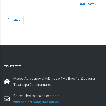
SIGUIENTE
SIGUIENTE ›
PÁGINA
ÚLTIMA
ÚLTIMA »
PÁGINA
CONTACTO
Museo Aeroespacial: Kilómetro 1 vía Briceño-Zipaquirá,
Tocancipá Cundinamarca.
Correo electrónico de contacto:
wilfredo.herrada@fac.mil.co