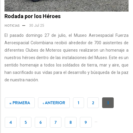
Rodada por los Héroes
NOTICIAS
30 Jul 25
El pasado domingo 27 de julio, el Museo Aeroespacial Fuerza
Aeroespacial Colombiana recibió alrededor de 700 asistentes de
diferentes Clubes de Moteros quienes realizaron un homenaje a
nuestros héroes dentro de las instalaciones del Museo. Este es un
sentido homenaje a todos los soldados de tierra, mar y aire, que
han sacrificado sus vidas para el desarrollo y búsqueda de la paz
de nuestra nación.
PAGINACIÓN
PRIMERA
« PRIMERA
PÁGINA
‹ ANTERIOR
PÁGINA
1
PÁGINA
2
PÁGINA
3
PÁGINA
ANTERIOR
ACTUAL
…
PÁGINA
4
PÁGINA
5
PÁGINA
6
PÁGINA
7
PÁGINA
8
PÁGINA
9