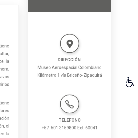
tiene
ltar,
DIRECCIÓN
ce la
Museo Aeroespacial Colombiano
anera,
Kilómetro 1 vía Briceño-Zipaquirá
vivos
irlos
tiene
ores
ación
TELÉFONO
ón, el
+57 601 3159800 Ext. 60041
en la