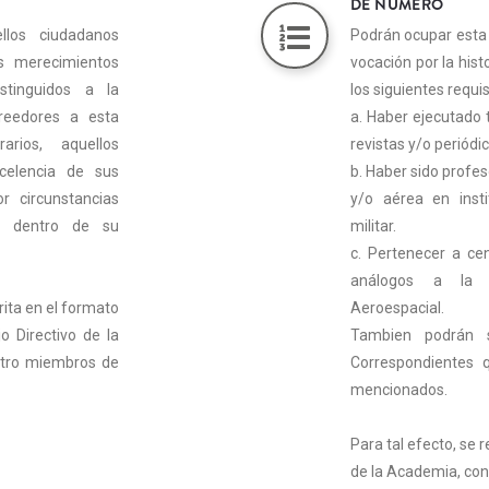
DE NÚMERO
llos ciudadanos
Podrán ocupar esta 
os merecimientos
vocación por la his
istinguidos a la
los siguientes requis
reedores a esta
a. Haber ejecutado t
rios, aquellos
revistas y/o periódic
celencia de sus
b. Haber sido profes
r circunstancias
y/o aérea en inst
en dentro de su
militar.
c. Pertenecer a cen
análogos a la 
rita en el formato
Aeroespacial.
o Directivo de la
Tambien podrán s
tro miembros de
Correspondientes 
mencionados.
Para tal efecto, se 
de la Academia, co