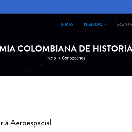
MAIN
NAVIGATION
INICIO
EL MUSEO
ACADEM
MIA COLOMBIANA DE HISTORIA
SOBRESCRIBIR
Inicio
Conozcanos
ENLACES
DE
AYUDA
A
LA
NAVEGACIÓN
ia Aeroespacial