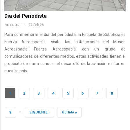
Dia del Periodista
NOTICIAS
27 Feb 26
Para conmemorar el día del periodista, la Escuela de Suboficiales
Fuerza Aeroespacial, visita las instalaciones del Museo
Aeroespacial Fuerza Aeroespacial con un grupo de
comunicadores de diferentes medios, estas actividades tienen el
propósito de dar a conocer el desarrollo de la aviación militar en
nuestro país.
PAGINACIÓN
PÁGINA
1
PÁGINA
2
PÁGINA
3
PÁGINA
4
PÁGINA
5
PÁGINA
6
PÁGINA
7
PÁGINA
8
ACTUAL
…
PÁGINA
9
SIGUIENTE
SIGUIENTE ›
ÚLTIMA
ÚLTIMA »
PÁGINA
PÁGINA