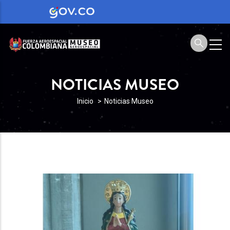
NOTICIAS MUSEO
SOBRESCRIBIR
Inicio
Noticias Museo
ENLACES
DE
AYUDA
A
LA
NAVEGACIÓN