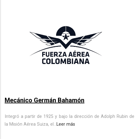
Mecánico Germán Bahamón
Integró a partir de 1925 y bajo la dirección de Adolph Rubin de
la Misión Aérea Suiza, el...
Leer más