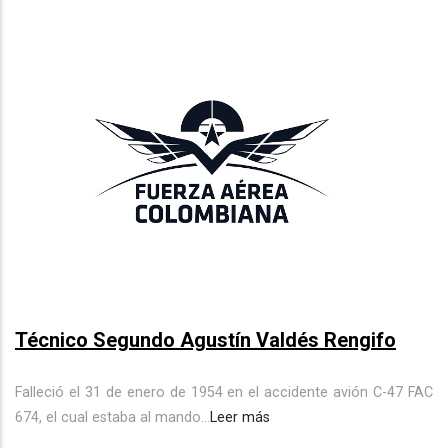
Técnico Segundo Agustín Valdés Rengifo
Falleció el 31 de enero de 1954 en el accidente avión C-47 FAC
674, el cual estaba al mando...
Leer más