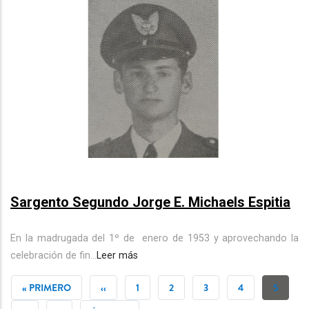
Sargento Segundo Jorge E. Michaels Espitia
En la madrugada del 1º de
enero de 1953 y aprovechando la
celebración de fin...
Leer más
PAGINACIÓN
PRIMERA
« PRIMERO
PÁGINA
‹‹
PÁGINA
1
PÁGINA
2
PÁGINA
3
PÁGINA
4
PÁGINA
5