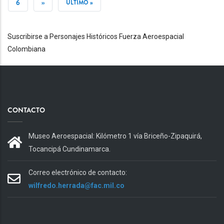
PÁGINA
ANTERIOR
ACTUAL
PÁGINA
6
SIGUIENTE
››
ÚLTIMA
ÚLTIMO »
PÁGINA
PÁGINA
Suscribirse a Personajes Históricos Fuerza Aeroespacial
Colombiana
CONTACTO
Museo Aeroespacial: Kilómetro 1 vía Briceño-Zipaquirá,
Tocancipá Cundinamarca.
Correo electrónico de contacto:
wilfredo.herrada@fac.mil.co