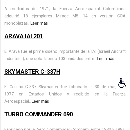
A mediados de 1971, la Fuerza Aeroespacial Colombiana
adquirió 18 ejemplares Mirage M5: 14 en versión COA
monoplazas...
Leer más
ARAVA IAI 201
El Arava fue el prime diseño importante de la IAI (Israeil Aircraft
Industries), que solo fabricó 103 unidades entre...
Leer más
SKYMASTER C-337H
El Cessna C-337 Skymaster fue fabricado el 30 de mayo de
1977 en Estados Unidos y recibido en la Fuerza
Aeroespacial...
Leer más
TURBO COMMANDER 690
Fabricado por la Aero Comamnder Company entre 1980 y 1981,