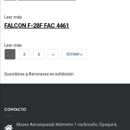
Leer más
FALCON F-28F FAC 4461
Leer más
PAGINACIÓN
PÁGINA
1
PÁGINA
2
PÁGINA
3
SIGUIENTE
››
ÚLTIMA
ÚLTIMO »
ACTUAL
PÁGINA
PÁGINA
Suscribirse a Aeronaves en exhibición
CONTACTO
Museo Aeroespacial: Kilómetro 1 vía Briceño-Zipaquirá,