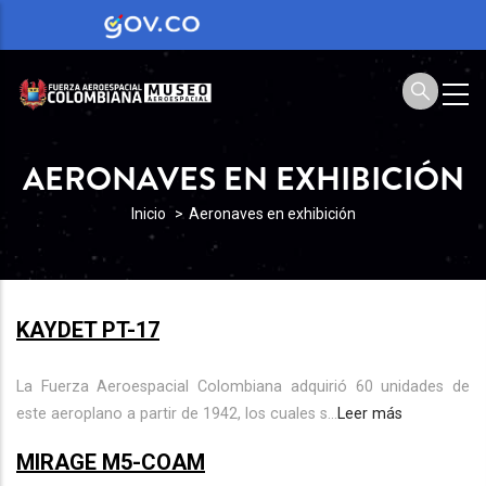
AERONAVES EN EXHIBICIÓN
SOBRESCRIBIR
Inicio
Aeronaves en exhibición
ENLACES
DE
AYUDA
KAYDET PT-17
A
LA
La Fuerza Aeroespacial Colombiana adquirió 60 unidades de
este aeroplano a partir de 1942, los cuales s...
Leer más
NAVEGACIÓN
MIRAGE M5-COAM