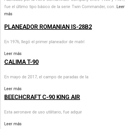
fue el último tipo básico de la serie Twin Commander, con...
Leer
más
PLANEADOR ROMANIAN IS-28B2
En 1976, llegó el primer planeador de matrí
Leer más
CALIMA T-90
En mayo de 2017, el campo de paradas de la
Leer más
BEECHCRAFT C-90 KING AIR
Esta aeronave de uso utilitario, fue adquir
Leer más