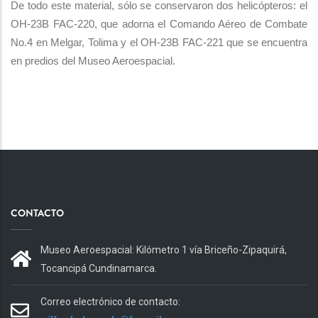
De todo este material, sólo se conservaron dos helicópteros: el
OH-23B FAC-220, que adorna el Comando Aéreo de Combate
No.4 en Melgar, Tolima y el OH-23B FAC-221 que se encuentra
en predios del Museo Aeroespacial.
CONTACTO
Museo Aeroespacial: Kilómetro 1 vía Briceño-Zipaquirá,
Tocancipá Cundinamarca.
Correo electrónico de contacto: