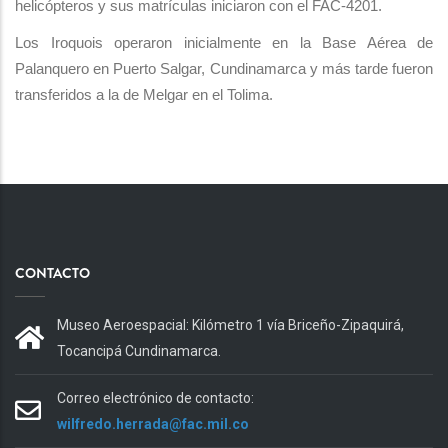
helicópteros y sus matrículas iniciaron con el FAC-4201.
Los Iroquois operaron inicialmente en la Base Aérea de
Palanquero en Puerto Salgar, Cundinamarca y más tarde fueron
transferidos a la de Melgar en el Tolima.
CONTACTO
Museo Aeroespacial: Kilómetro 1 vía Briceño-Zipaquirá,
Tocancipá Cundinamarca.
Correo electrónico de contacto:
wilfredo.herrada@fac.mil.co