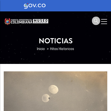
NOTICIAS
SOBRESCRIBIR
Inicio
Hitos Historicos
ENLACES
DE
AYUDA
A
LA
NAVEGACIÓN