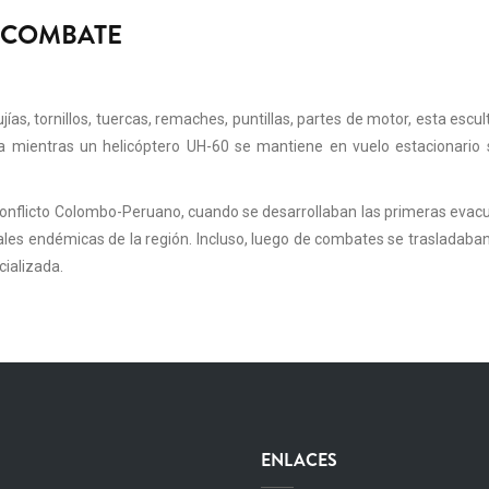
 COMBATE
ujías, tornillos, tuercas, remaches, puntillas, partes de motor, esta e
a mientras un helicóptero UH-60 se mantiene en vuelo estacionario 
l conflicto Colombo-Peruano, cuando se desarrollaban las primeras eva
ales endémicas de la región. Incluso, luego de combates se trasladaba
cializada.
ENLACES