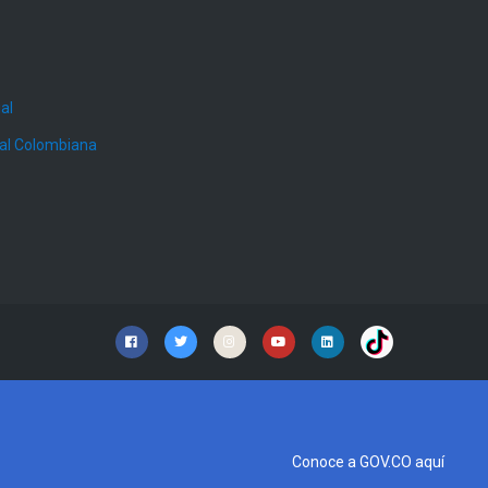
al
ial Colombiana
Conoce a GOV.CO aquí