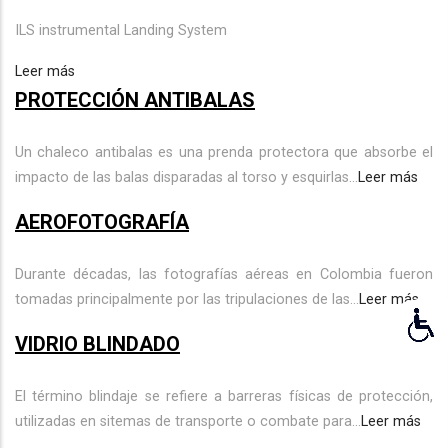
ILS instrumental Landing System
Leer más
PROTECCIÓN ANTIBALAS
Un chaleco antibalas es una prenda protectora que absorbe el
impacto de las balas disparadas al torso y esquirlas...
Leer más
AEROFOTOGRAFÍA
Durante décadas, las fotografías aéreas en Colombia fueron
tomadas principalmente por las tripulaciones de las...
Leer más
VIDRIO BLINDADO
El término blindaje se refiere a barreras físicas de protección,
utilizadas en sitemas de transporte o combate para...
Leer más