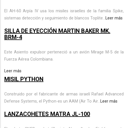
El AH-60 Arpía IV usa los misiles israelíes de la familia Spike,
sistemas detección y seguimiento de blancos Toplite...
Leer más
SILLA DE EYECCIÓN MARTIN BAKER MK.
BRM-4
Este Asiento expulsor perteneció a un avión Mirage M-5 de la
Fuerza Aérea Colombiana.
Leer más
MISIL PYTHON
Construido por el fabricante de armas israelí Rafael Advanced
Defense Systems, el Python-es un AAM (Air To Air...
Leer más
LANZACOHETES MATRA JL-100