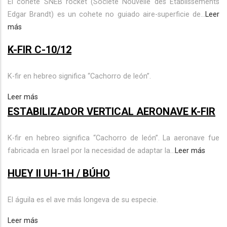
El cohete SNEB rocket (Societe Nouvelle des Etablissements
Edgar Brandt) es un cohete no guiado aire-superficie de...
Leer
más
K-FIR C-10/12
K-fir en hebreo significa “Cachorro de león”.
Leer más
ESTABILIZADOR VERTICAL AERONAVE K-FIR
K-fir en hebreo significa “Cachorro de león”. La aeronave fue
fabricada en Israel por la necesidad de adaptar la...
Leer más
HUEY ll UH-1H / BÚHO
El águila es el ave más longeva de su especie.
Leer más