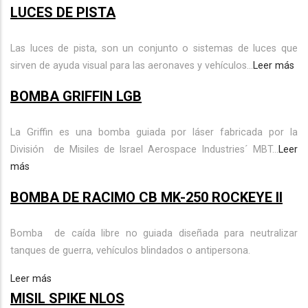
LUCES DE PISTA
Las luces de pista, son un conjunto o sistemas de luces que
sirven de ayuda visual para las aeronaves y vehículos...
Leer más
BOMBA GRIFFIN LGB
La Griffin es una bomba guiada por láser fabricada por la
División de Misiles de Israel Aerospace Industries´ MBT...
Leer
más
BOMBA DE RACIMO CB MK-250 ROCKEYE ll
Bomba de caída libre no guiada diseñada para neutralizar
tanques de guerra, vehículos blindados o antipersona.
Leer más
MISIL SPIKE NLOS