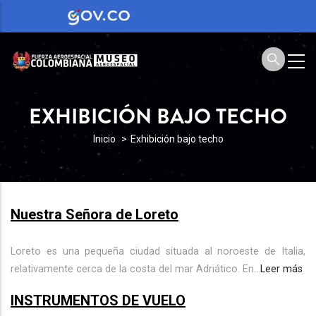
EXHIBICIÓN BAJO TECHO
SOBRESCRIBIR
Inicio
Exhibición bajo techo
ENLACES
DE
AYUDA
Nuestra Señora de Loreto
A
LA
Loreto es una pequeña ciudad situada al noroeste de Italia,
relativamente cerca de la costa del mar Adriático. En...
Leer más
NAVEGACIÓN
INSTRUMENTOS DE VUELO