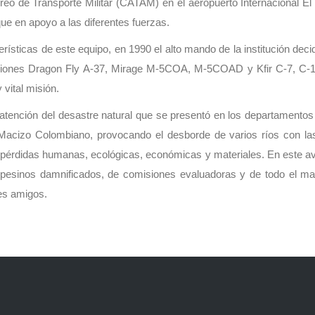
 de Transporte Militar (CATAM) en el aeropuerto Internacional El
 que en apoyo a las diferentes fuerzas.
rísticas de este equipo, en 1990 el alto mando de la institución deci
viones Dragon Fly A-37, Mirage M-5COA, M-5COAD y Kfir C-7, C-10,
vital misión.
atención del desastre natural que se presentó en los departamentos d
l Macizo Colombiano, provocando el desborde de varios ríos con 
pérdidas humanas, ecológicas, económicas y materiales. En este av
pesinos damnificados, de comisiones evaluadoras y de todo el mate
es amigos.