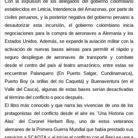
Con la expulsión de los delegados del gobierno colombiano 
establecidos en 
Leticia
, Intendencia del Amazonas, por parte de 
civiles 
peruanos, y la posterior negativa del gobierno peruano a 
desautorizar esta incursión, el gobierno colombiano inicia 
negociaciones para la compra de aeronaves a Alemania y los 
Estados Unidos. 
Además,
 se expande la aviación militar con la 
activación de nuevas bases aéreas para permitir el 
rápido
 y 
seguro despliegue de aeronaves 
de transporte y combate 
desde el centro del pa
ís al teatro amazónico, 
entre estas se 
encuentra
n
 Palanquero (En Puerto Salgar, Cundinamarca), 
Puerto 
Boy
 (
a orillas del rio Caquetá
) y Buenaventura
 (en el 
Valle del Cauca)
, 
algunas de estas bases 
serían desactivadas 
al 
término
 del conflicto o poco después.
El libro más conocido y
 que narra las vivencias de uno de los 
protagonistas del conflicto desde el aire es ¨Una Historia con 
Alas¨
 del 
Coronel Herbert 
Boy
, uno de estos veteranos 
alemanes de la Primera Guerra Mundial que había prestado sus 
servicios a SCADTA y al iniciar el conflicto con el Perú 
se une a 