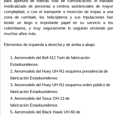
para 
apertura de nuevas 
vías
 de comunicación, el traslado 
medicalizado de personas a centros asistenciales de mayor 
complejidad, o con el tra
nsporte e inserción de tropas a una 
zona de combate
, los 
helicópteros
 y sus tripulaciones han 
tenido un largo e importante papel en su servicio
a los 
colombianos, y muy seguramente lo seguirán sirviendo por 
muchos años más.
Elementos de izquierda a derecha y de arriba a abajo:
1. Aeromodelo del Bell 412 Twin de fabricación 
Estadounidense
.
2. Aeromodelo del Huey UH-N1 
esquema presidencial 
de 
fabricación 
Estadounidense
.
3. Aeromodelo del Huey UH-N1 esquema orden público 
de 
fabricación 
Estadounidense
.
4. Aeromodelo del Sioux OH-
13 
de 
fabricación
Estadounidense
.
5. Aeromodelo del 
Black 
Hawk
 UH-60
de 