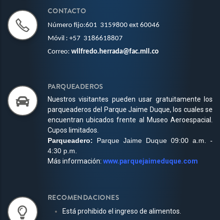
CONTACTO
Número fijo:601 3159800
ext 60046
Móvil
:
+
57
3186618807
Correo:
wilfredo.herrada@fac.mil.co
PARQUEADEROS
Nuestros visitantes pueden usar gratuitamente los
parqueaderos del Parque Jaime Duque, los cuales se
encuentran ubicados frente al Museo Aeroespacial.
Cupos limitados.
Parqueadero:
Parque Jaime Duque 09:00 a.m. -
4:30 p.m.
Más información:
www.parquejaimeduque.com
RECOMENDACIONES
Está prohibido el ingreso de alimentos.