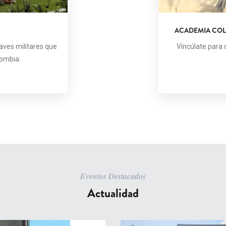
ACADEMIA COL
naves militares que
Víncúlate para c
lombia.
Eventos Destacados
Actualidad