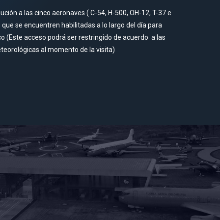
ución a las cinco aeronaves ( C-54, H-500, OH-12, T-37 e
 que se encuentren habilitadas a lo largo del día para
co (Este acceso podrá ser restringido de acuerdo
a las
teorológicas al momento de la visita)