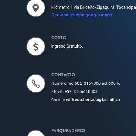
kilómetro 1 vía Briceño-Zipaquirá. Tocancip
Geolocalización google maps
COSTO
Ingreso Gratuito.
CONTACTO
Número fijo:601 3159800
ext 60046
Móvil
:
+
57
3186618807
Correo:
wilfredo.herrada@fac.mil.co
PARQUEADEROS