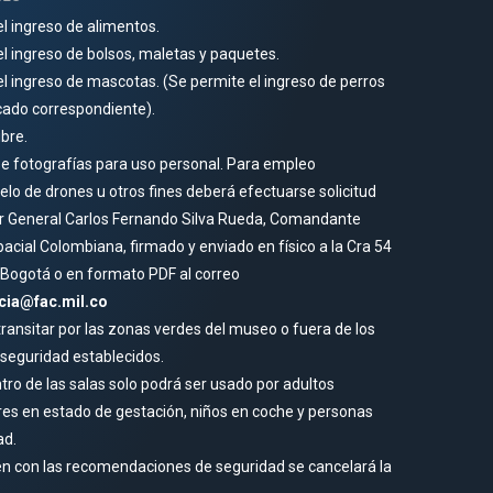
el ingreso de alimentos.
el ingreso de bolsos, maletas y paquetes.
el ingreso de mascotas. (Se permite el ingreso de perros
icado correspondiente).
ibre.
 fotografías para uso personal. Para empleo
vuelo de drones u otros fines deberá efectuarse solicitud
ñor General Carlos Fernando Silva Rueda, Comandante
cial Colombiana, firmado y enviado en físico a la Cra 54
 Bogotá o en formato PDF al correo
cia@fac.mil.co
transitar por las zonas verdes del museo o fuera de los
seguridad establecidos.
tro de las salas solo podrá ser usado por adultos
es en estado de gestación, niños en coche y personas
ad.
en con las recomendaciones de seguridad se cancelará la