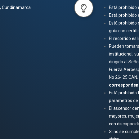
á, Cundinamarca.
Está prohibido 
Está prohibido 
Está prohibido 
guía con certif
El recorrido es l
Pueden tomarse
institucional, 
dirigida al Se
Fuerza Aeroespa
No 26- 25 CAN.
corresponden
Está prohibido 
parámetros de 
El ascensor den
mayores, mujer
con discapacid
Si no se cumpl