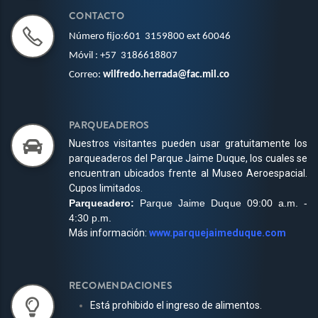
CONTACTO
Número fijo:601 3159800
ext 60046
Móvil
:
+
57
3186618807
Correo:
wilfredo.herrada@fac.mil.co
PARQUEADEROS
Nuestros visitantes pueden usar gratuitamente los
parqueaderos del Parque Jaime Duque, los cuales se
encuentran ubicados frente al Museo Aeroespacial.
Cupos limitados.
Parqueadero:
Parque Jaime Duque 09:00 a.m. -
4:30 p.m.
Más información:
www.parquejaimeduque.com
RECOMENDACIONES
Está prohibido el ingreso de alimentos.