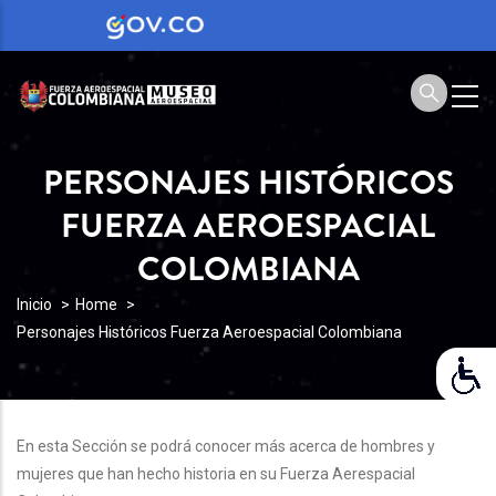
PERSONAJES HISTÓRICOS
FUERZA AEROESPACIAL
COLOMBIANA
BREADCRUMB
Inicio
Home
Personajes Históricos Fuerza Aeroespacial Colombiana
En esta Sección se podrá conocer más acerca de hombres y
mujeres que han hecho historia en su Fuerza Aerespacial