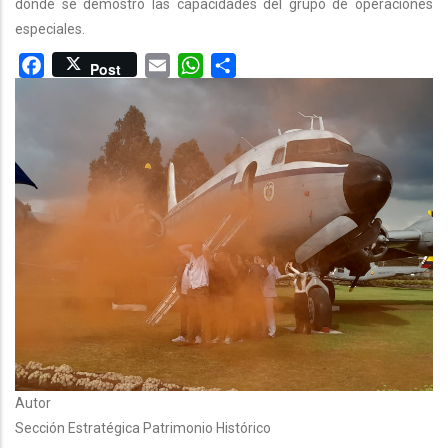
donde se demostró las capacidades del grupo de operaciones
especiales.
Facebook
Email
WhatsApp
Share
Post
Autor
Sección Estratégica Patrimonio Histórico