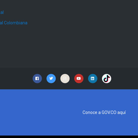
al
ial Colombiana
Conoce a GOV.CO aquí