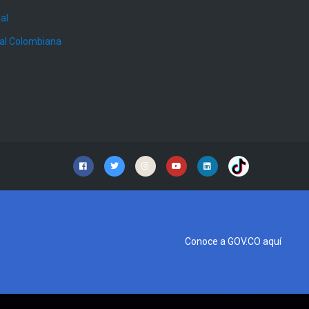
al
ial Colombiana
Conoce a GOV.CO aquí