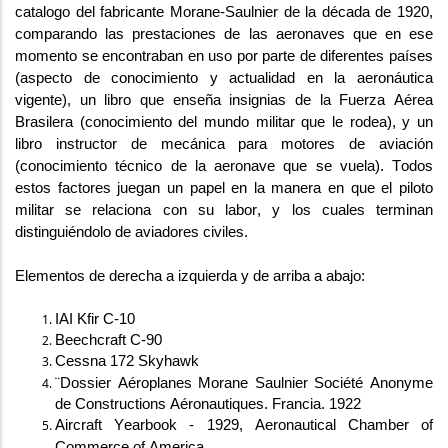
catalogo del fabricante 
Morane-Saulnier
 de la década de 1920, 
comparando las prestaciones de las aeronaves que en ese 
momento se encontraban en uso por parte de diferentes países 
(aspecto de conocimiento y actualidad en la aeronáutica 
vigente), un libro que enseña insignias de la Fuerza Aérea 
Brasilera (conocimiento del mundo militar que le rodea), y un 
libro instructor de mecánica para motores de aviación 
(conocimiento técnico de la aeronave que se vuela). Todos 
estos factores juegan un papel en la manera en que el piloto 
militar se relaciona con su labor, y los cuales terminan 
distinguiéndolo de aviadores civiles.
Elementos de derecha a izquierda y de arriba a abajo:
IAI 
Kfir
 C-10
Beechcraft
 C-90
Cessna 172 
Skyhawk
¨Dossier 
Aéroplanes
Morane
Saulnier
 Société 
Anonyme
de 
Constructions
Aéronautiques
. Francia. 1922
Aircraft
Yearbook
 - 1929, 
Aeronautical
Chamber
of
Commerce 
of
America
.