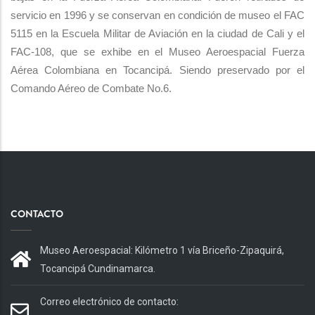
servicio en 1996 y se conservan en condición de museo el FAC
5115 en la Escuela Militar de Aviación en la ciudad de Cali y el
FAC-108, que se exhibe en el Museo Aeroespacial Fuerza
Aérea Colombiana en Tocancipá.
Siendo preservado por el
Comando Aéreo de Combate No.6.
CONTACTO
Museo Aeroespacial: Kilómetro 1 vía Briceño-Zipaquirá,
Tocancipá Cundinamarca.
Correo electrónico de contacto: