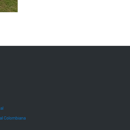
al
ial Colombiana