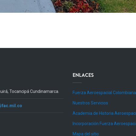
ENLACES
quirá, Tocancipá Cundinamarca.
Fuerza Aeroespacial Colombiana
Nuestros Servicios
@fac.mil.co
Academia de Historia Aeroespaci
Incorporación Fuerza Aeroespac
Mapa del sitio