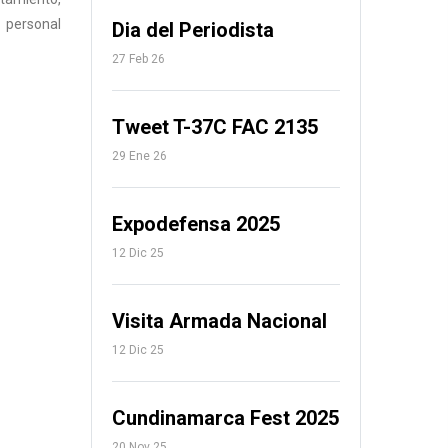
 personal
Dia del Periodista
27 Feb 26
Tweet T-37C FAC 2135
29 Ene 26
Expodefensa 2025
12 Dic 25
Visita Armada Nacional
12 Dic 25
Cundinamarca Fest 2025
20 Nov 25