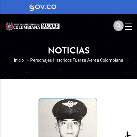
NOTICIAS
SOBRESCRIBIR
Inicio
Personajes Historicos Fuerza Aerea Colombiana
ENLACES
DE
AYUDA
A
LA
NAVEGACIÓN