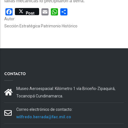
fallas mecánicas lo precipitaron a tierra.
Facebook
Email
WhatsApp
Share
Post
Autor
Sección Estratégica Patrimonio Histórico
CONTACTO
Museo Aeroespacial: Kilómetro 1 vía Briceño-Zipaquirá,
Tocancipá Cundinamarca.
Correo electrónico de contacto:
wilfredo.herrada@fac.mil.co