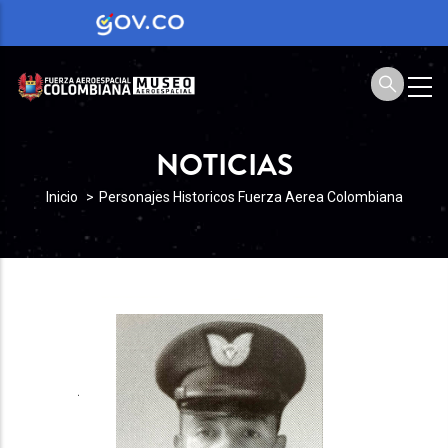
NOTICIAS
SOBRESCRIBIR
Inicio
Personajes Historicos Fuerza Aerea Colombiana
ENLACES
DE
AYUDA
A
LA
NAVEGACIÓN