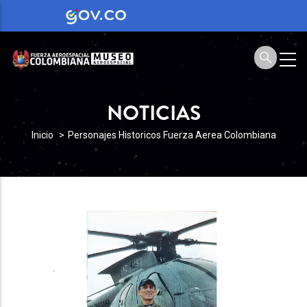
NOTICIAS
SOBRESCRIBIR
Inicio
Personajes Historicos Fuerza Aerea Colombiana
ENLACES
DE
AYUDA
A
LA
NAVEGACIÓN