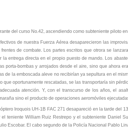
egrante del curso No.42, ascendiendo como subteniente piloto en
 efectivos de nuestra Fuerza Aérea desaparecieron las improvi
 frentes de combate. Los partes escritos que otrora se lanza
por la entrega directa en el propio puesto de mando. Los abas
as porta-bombas y arrojados desde el aire, sino que ahora er
mas de la emboscada aleve no recibirían ya sepultura en el mism
o que oportunamente rescatadas, se las transportaría sin pérdid
y adecuada atención. Y, con el transcurso de los años, el asa
maraña sino el producto de operaciones aeromóviles ejecutadas
cóptero Iroquois UH-1B FAC 271 desapareció en la tarde del 1
r el teniente William Ruiz Restrepo y el subteniente Daniel 
 julio Escobar. El cabo segundo de la Policía Nacional Pablo L