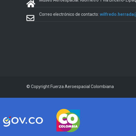
Museo Aeroespacial: Kilómetro 1 vía Briceño-Zipa
Correo electrónico de contacto:
wilfredo.herrada
© Copyright
Fuerza Aeroespacial Colombiana