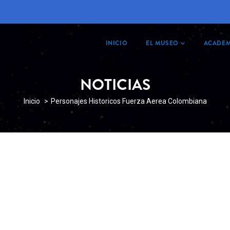
MAIN
NAVIGATION
INICIO
EL MUSEO
ACADEM
NOTICIAS
SOBRESCRIBIR
Inicio
Personajes Historicos Fuerza Aerea Colombiana
ENLACES
DE
AYUDA
A
LA
NAVEGACIÓN