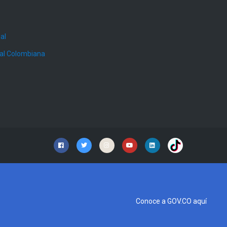
al
ial Colombiana
Conoce a GOV.CO aquí