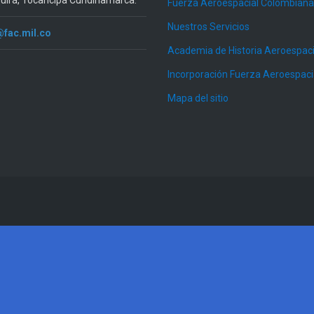
quirá, Tocancipá Cundinamarca.
Fuerza Aeroespacial Colombiana
Nuestros Servicios
@fac.mil.co
Academia de Historia Aeroespaci
Incorporación Fuerza Aeroespac
Mapa del sitio