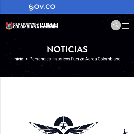
NOTICIAS
SOBRESCRIBIR
Inicio
Personajes Historicos Fuerza Aerea Colombiana
ENLACES
DE
AYUDA
A
LA
NAVEGACIÓN