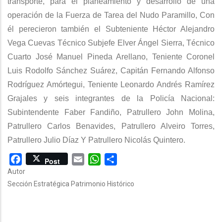
transporte, para el planeamiento y desarrollo de una
operación de la Fuerza de Tarea del Nudo Paramillo, Con
él perecieron también el Subteniente Héctor Alejandro
Vega Cuevas Técnico Subjefe Elver Ángel Sierra, Técnico
Cuarto José Manuel Pineda Arellano, Teniente Coronel
Luis Rodolfo Sánchez Suárez, Capitán Fernando Alfonso
Rodríguez Amórtegui, Teniente Leonardo Andrés Ramírez
Grajales y seis integrantes de la Policía Nacional:
Subintendente Faber Fandiño, Patrullero John Molina,
Patrullero Carlos Benavides, Patrullero Alveiro Torres,
Patrullero Julio Díaz Y Patrullero Nicolás Quintero.
Facebook
Email
WhatsApp
Share
Post
Autor
Sección Estratégica Patrimonio Histórico