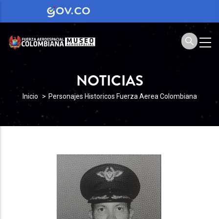
NOTICIAS
SOBRESCRIBIR
Inicio
Personajes Historicos Fuerza Aerea Colombiana
ENLACES
DE
AYUDA
A
LA
NAVEGACIÓN