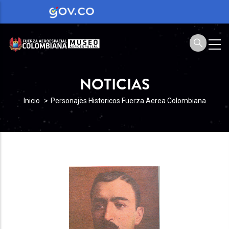
NOTICIAS
SOBRESCRIBIR
Inicio
Personajes Historicos Fuerza Aerea Colombiana
ENLACES
DE
AYUDA
A
LA
NAVEGACIÓN