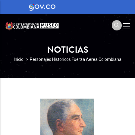
NOTICIAS
SOBRESCRIBIR
Inicio
Personajes Historicos Fuerza Aerea Colombiana
ENLACES
DE
AYUDA
A
LA
NAVEGACIÓN