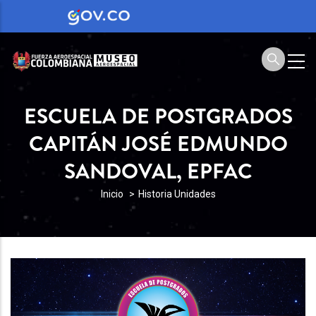
ESCUELA DE POSTGRADOS
CAPITÁN JOSÉ EDMUNDO
SANDOVAL, EPFAC
SOBRESCRIBIR
Inicio
Historia Unidades
ENLACES
DE
AYUDA
A
LA