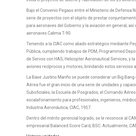
Bajo el Convenio Pegaso entre el Ministerio de Defensa N
serie de proyectos con el objeto de prestar conjuntament
para aeronaves del Gobierno y la aviación en general, así c
aeronaves Calima T-90.
Teniendo a la CIAC como aliado estratégico mediante Pe
Pública, cumpliendo trabajos de PDM, Programmed Depot M
de Servos con HAS, Helicopter Aeronautical Services, y 
aviones recíprocos y motores, brindando estos servicios a 
La Base Justino Mariño se puede considerar un Big Bang 
Aérea fue el gran inicio de una serie de unidades y capa
Suboficiales; la Escuela de Posgrados; el Comando Aéreo d
escalafonamiento para profesionales, ingenieros, médicos 
Industria Aeronáutica, CIAC, 1957.
Dentro del mérito gerencial logrado, se le reconoce al C
empresarial Balanced Score Card, BSC. Actualmente, CAMA