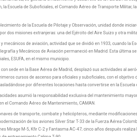
ción, la Escuela de Suboficiales, el Comando Aéreo de Transporte Militar
ecimiento de la Escuela de Pilotaje y Observación, unidad donde inicia
r dos misiones extranjeras: una del Ejército del Aire Suizo y otra milit
les y mecánicos de aviación, actividad que se dividió en 1933, cuando la 
elegrafía y Mecánicos de Aviación permaneció en Madrid. Esta última se
iales, ESUFA, en el mismo municipio.
 con sede en la Base Aérea de Madrid, desplazó sus actividades al aer
imeros cursos de ascenso para oficiales y suboficiales, con el objetivo 
rasladándose por diferentes locaciones hasta convertirse en la Escuel
pacidades asumió la responsabilidad exclusiva del mantenimiento mayor
yó en el Comando Aéreo de Mantenimiento, CAMAN.
onaves de transporte, combate y helicópteros, mediante modificacione
a modernización de los aviones Silver Star T-33 de la Fuerza Aérea Col
es Mirage M-5, Kfir C-2 y Fantasma AC-47; cinco años después realiza la
nes de entrenamiento Calima T-90.