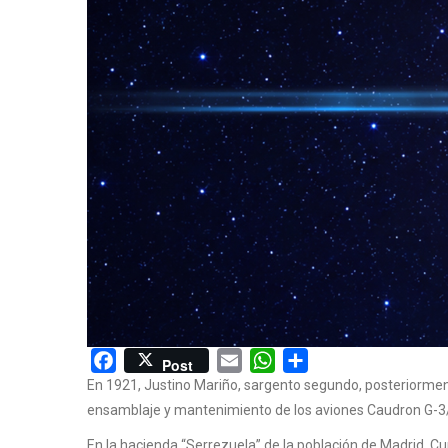
Facebook
Email
WhatsApp
Share
Post
En 1921, Justino Mariño, sargento segundo, posteriormente
ensamblaje y mantenimiento de los aviones Caudron G-3/
En la hacienda “Serrezuela” de la población de Madrid, C