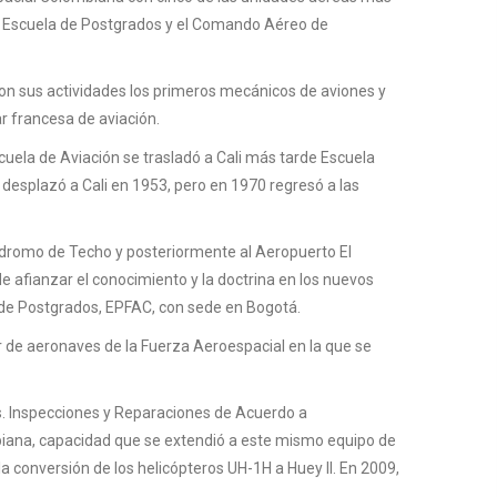
, la Escuela de Postgrados y el Comando Aéreo de
ron sus actividades los primeros mecánicos de aviones y
ar francesa de aviación.
Escuela de Aviación se trasladó a Cali más tarde Escuela
 desplazó a Cali en 1953, pero en 1970 regresó a las
ódromo de Techo y posteriormente al Aeropuerto El
de afianzar el conocimiento y la doctrina en los nuevos
a de Postgrados, EPFAC, con sede en Bogotá.
 de aeronaves de la Fuerza Aeroespacial en la que se
s. Inspecciones y Reparaciones de Acuerdo a
ombiana, capacidad que se extendió a este mismo equipo de
 conversión de los helicópteros UH-1H a Huey II. En 2009,