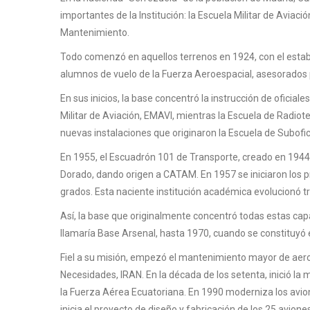
importantes de la Institución: la Escuela Militar de Avia
Mantenimiento.
Todo comenzó en aquellos terrenos en 1924, con el establ
alumnos de vuelo de la Fuerza Aeroespacial, asesorados po
En sus inicios, la base concentró la instrucción de oficia
Militar de Aviación, EMAVI, mientras la Escuela de Radiot
nuevas instalaciones que originaron la Escuela de Subofic
En 1955, el Escuadrón 101 de Transporte, creado en 1944
Dorado, dando origen a CATAM. En 1957 se iniciaron los pr
grados. Esta naciente institución académica evolucionó t
Así, la base que originalmente concentró todas estas ca
llamaría Base Arsenal, hasta 1970, cuando se constitu
Fiel a su misión, empezó el mantenimiento mayor de aer
Necesidades, IRAN. En la década de los setenta, inició l
la Fuerza Aérea Ecuatoriana. En 1990 moderniza los avion
inicia el proyecto de diseño y fabricación de los 25 avio