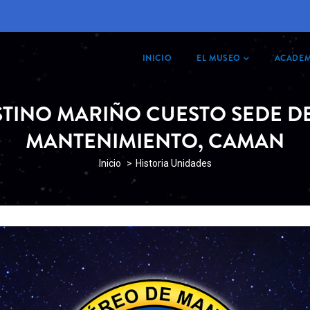
MAIN
NAVIGATION
INICIO
EL MUSEO
ACADEM
STINO MARIÑO CUESTO SEDE 
MANTENIMIENTO, CAMAN
SOBRESCRIBIR
Inicio
Historia Unidades
ENLACES
DE
AYUDA
A
LA
NAVEGACIÓN