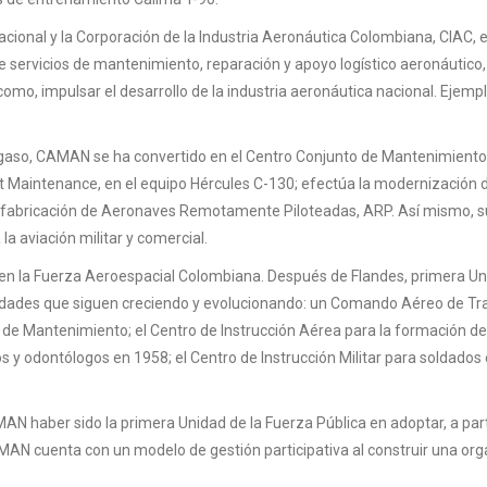
acional y la Corporación de la Industria Aeronáutica Colombiana, CIAC,
e servicios de mantenimiento, reparación y apoyo logístico aeronáutico
omo, impulsar el desarrollo de la industria aeronáutica nacional. Ejemplo
gaso, CAMAN se ha convertido en el Centro Conjunto de Mantenimiento 
aintenance, en el equipo Hércules C-130; efectúa la modernización de l
la fabricación de Aeronaves Remotamente Piloteadas, ARP. Así mismo, s
la aviación militar y comercial.
en la Fuerza Aeroespacial Colombiana. Después de Flandes, primera Unid
cidades que siguen creciendo y evolucionando: un Comando Aéreo de Tran
e Mantenimiento; el Centro de Instrucción Aérea para la formación de pi
y odontólogos en 1958; el Centro de Instrucción Militar para soldados 
AMAN haber sido la primera Unidad de la Fuerza Pública en adoptar, a pa
N cuenta con un modelo de gestión participativa al construir una organ