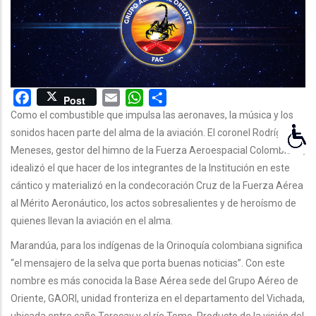
LA
NAVEGACIÓN
Facebook
Email
WhatsApp
Share
Post
Como el combustible que impulsa las aeronaves, la música y los
sonidos hacen parte del alma de la aviación. El coronel Rodríguez
Meneses, gestor del himno de la Fuerza Aeroespacial Colombiana,
idealizó el que hacer de los integrantes de la Institución en este
cántico y materializó en la condecoración Cruz de la Fuerza Aérea
al Mérito Aeronáutico, los actos sobresalientes y de heroísmo de
quienes llevan la aviación en el alma.
Marandúa, para los indígenas de la Orinoquía colombiana significa
“el mensajero de la selva que porta buenas noticias”. Con este
nombre es más conocida la Base Aérea sede del Grupo Aéreo de
Oriente, GAORI, unidad fronteriza en el departamento del Vichada,
ubicada entre caño Terecay y el río Tomo. Producto de la visión del